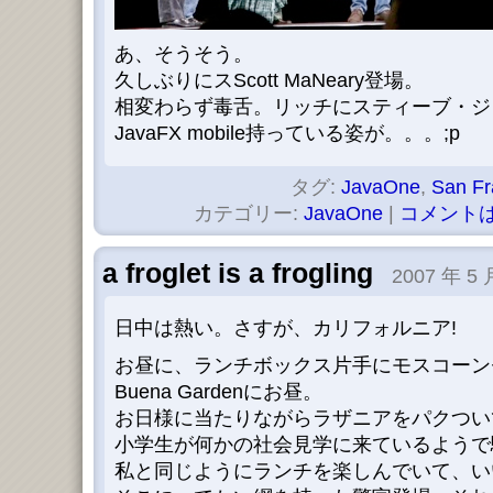
あ、そうそう。
久しぶりにスScott MaNeary登場。
相変わらず毒舌。リッチにスティーブ・ジ
JavaFX mobile持っている姿が。。。;p
タグ:
JavaOne
,
San Fr
カテゴリー:
JavaOne
|
コメントは
a froglet is a frogling
2007 年 5 
日中は熱い。さすが、カリフォルニア!
お昼に、ランチボックス片手にモスコーンセン
Buena Gardenにお昼。
お日様に当たりながらラザニアをパクつい
小学生が何かの社会見学に来ているようで
私と同じようにランチを楽しんでいて、い