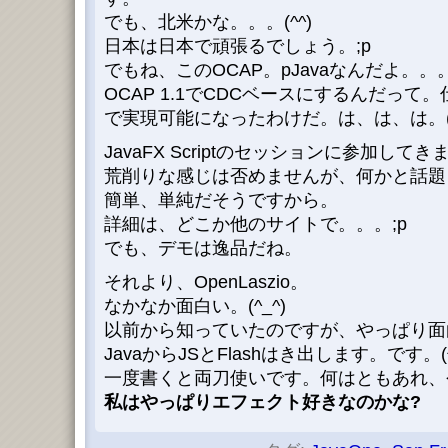
でも、北米かな。。。(^^)
日本は日本で頑張るでしょう。;p
でもね、このOCAP。pJavaなんだよ。
OCAP 1.1でCDCベースにするんだっ
で実現可能になったわけだ。は、は、は。(^
JavaFX Scriptのセッションに参加して
荒削りな感じは否めませんが、何かと話題
簡単、単純だそうですから。
詳細は、どこか他のサイトで。。。;p
でも、デモは逸品だね。
それより、OpenLaszio。
なかなか面白い。(^_^)
以前から知っていたのですが、やっぱり面
JavaからJSとFlashはき出します。です。(^
一度書くと両刀使いです。何はともあれ、
私はやっぱりエフェクト好きなのかな
?