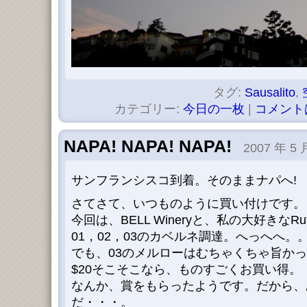
タグ:
Sausalito
,
カテゴリー:
今日の一枚
|
コメント
NAPA! NAPA! NAPA!
2007 年 5 
サンフランシスコ到着。そのままナパへ!
さてさて、いつものように買い付けです。
今回は、BELL Wineryと、私の大好きなRuther
01，02，03のカベルネ調達。へっへへ。
でも、03のメルローはむちゃくちゃ旨か
$20そこそこなら、ものすごくお買い得。
なんか、賞をもらったようです。だから、
だ・・・。