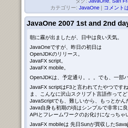
タグ:
JavaOne
,
San Fr
カテゴリー:
JavaOne
|
コメントは
JavaOne 2007 1st and 2nd da
朝に霧が出ましたが、日中は良い天気。
JavaOneですが、昨日の初日は
OpenJDKのリリース。
JavaFX script。
JavaFX mobile。
OpenJDKは、予定通り。。。でも、一部バ
JavaFX scriptはF3と言われてたやつです
ま、こんなに沢山スクリプト言語作ってど
JavaScriptでも、難しいから、もっとかんた
Java自身も初期の頃はシンプルで非常に
APIとフレームワークのお化けになっちゃ
JavaFX mobileは 先日Sunが買収したSav