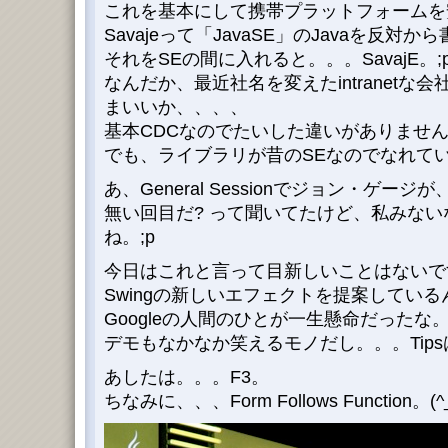
これを基本にして携帯プラットフォームを安
Savajeって「JavaSE」のJavaを反対から
それをSEの間に入れると。。。SavajE。;
なんだか、最近社名を変えたintranetな会
まいいか、、、、
基本CDCなのでたいした違いがありませ
でも、ライブラリが昔のSEなのでなれて
あ、General Sessionでジョン・ゲージ
無い回目だ? って聞いてたけど、私みな
ね。;p
今日はこれと言って目新しいことはないです
Swingの新しいエフェクトを提案してい
Googleの人間のひとが一生懸命だったな
デモもなかなか笑えるモノだし。。。Tip
あしたは。。。F3。
ちなみに、、、Form Follows Function。(^_