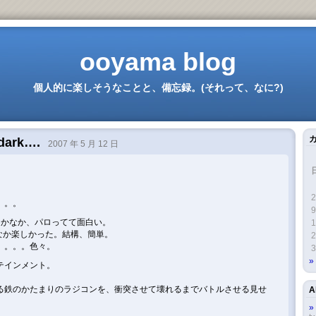
ooyama blog
個人的に楽しそうなことと、備忘録。(それって、なに?)
 dark….
2007 年 5 月 12 日
2
。。。
9
。なかなか、パロってて面白い。
1
かなか楽しかった。結構、簡単。
2
。。。。色々。
3
テインメント。
る鉄のかたまりのラジコンを、衝突させて壊れるまでバトルさせる見せ
A