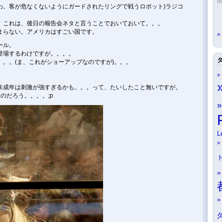
tw
わ。客が危なくないようにガードされたリングで戦うロボット)ラジコ
、これは、後日の報告会ネタと言うことでおいておいて。。。
まらない。アメリカはすごい国です。
ール。
登場するわけですが。。。。
。。(ま、これがショーアップなのですが)。。。
未成年は刺激が強すぎるかも。。。って、たいしたこと無いですが。
のだろう。。。。;p
L