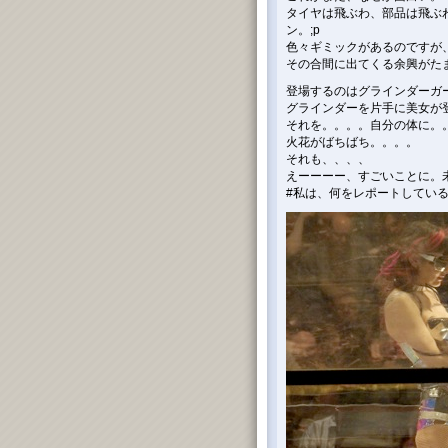
タイヤは飛ぶわ、部品は飛ぶ
ン。;p
色々ギミックがあるのですが
その合間に出てくる余興がた
登場するのはグラインダーガ
グラインダーを片手に美女が
それを。。。。自分の体に。。
火花がばちばち。。。。
それも、、、、
えーーーー、すごいことに。
#私は、何をレポートしている