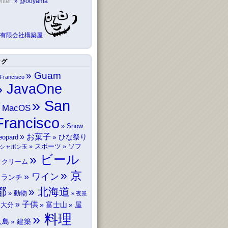
itter:
@ooyama
有限会社構築屋
タグ
Guam
Francisco
JavaOne
San
MacOS
Francisco
Snow
お菓子
ひな祭り
eopard
スポーツ
ソフ
シャボン玉
ビール
トクリーム
京
ワイン
ランチ
都
北海道
動物
夜景
子供
富士山
屋
大分
料理
久島
建築