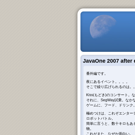
JavaOne 2007 after
番外編です。
夜にあるイベント。。。。
そこで繰り広げられるのは。
Kiss(もどき)のコンサート
それに、SegWay試乗。な
ゲームに、フード、ドリンク
極めつけは、これぞエンター
ロボットバトル。
簡単に言うと、数十キロもあ
物。
これがまた、なぜか面白い。