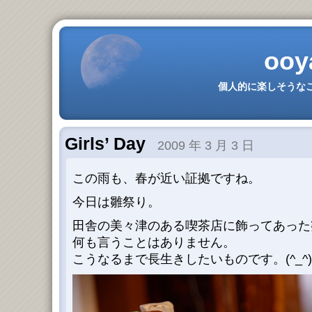
ooy
個人的に楽しそうなこ
Girls’ Day
2009 年 3 月 3 日
この雨も、春が近い証拠ですね。
今日は雛祭り。
田舎の美々津のある喫茶店に飾ってあった
何も言うことはありません。
こうなるまで長生きしたいものです。(^_^)