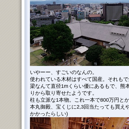
いやーー、すごいのなんの。
使われている木材はすべて国産。それもでか
梁なんて直径1mくらい優にあるもで、熊
りから取り寄せたようです。
柱も立派な1本物。これ一本で800万円と
本丸御殿、宝くじに2,3回当たっても買えや
かかったらしい)