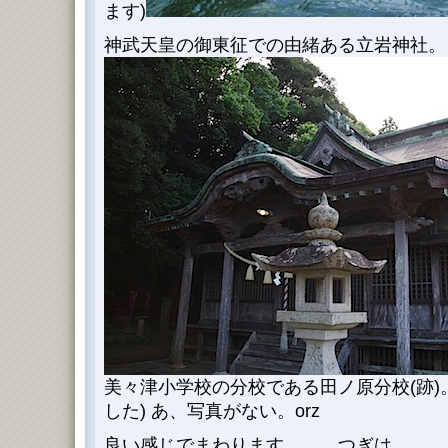
ます)
神武天皇の御東征での由緒ある立岩神社。
美々津小学校の分校である田ノ原分校(跡)
した) あ、写真がない。orz
良い感じでまわります、、、つぎは、、、