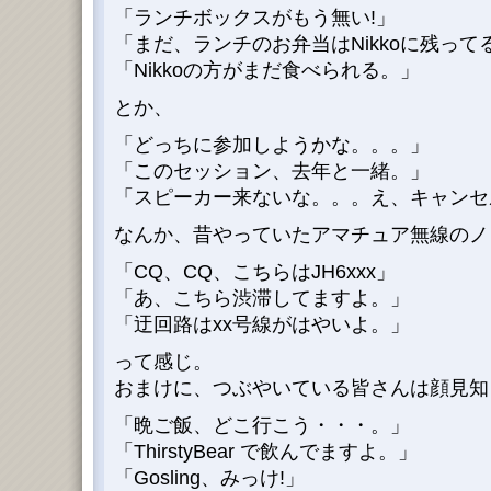
「ランチボックスがもう無い!」
「まだ、ランチのお弁当はNikkoに残って
「Nikkoの方がまだ食べられる。」
とか、
「どっちに参加しようかな。。。」
「このセッション、去年と一緒。」
「スピーカー来ないな。。。え、キャンセル?
なんか、昔やっていたアマチュア無線のノリで
「CQ、CQ、こちらはJH6xxx」
「あ、こちら渋滞してますよ。」
「迂回路はxx号線がはやいよ。」
って感じ。
おまけに、つぶやいている皆さんは顔見
「晩ご飯、どこ行こう・・・。」
「ThirstyBear で飲んでますよ。」
「Gosling、みっけ!」