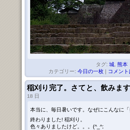
タグ:
城
,
熊本
カテゴリー:
今日の一枚
|
コメント
稲刈り完了。さてと、飲みま
18 日
本当に、毎日暑いです。なぜにこんなに「
終わりました! 稲刈り。
色々ありましたけど。。。(^_^;