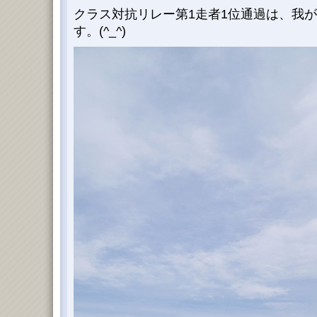
クラス対抗リレー第1走者1位通過は、我が
す。(^_^)