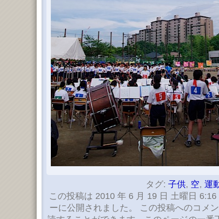
タグ:
子供
,
空
,
運
この投稿は 2010 年 6 月 19 日 土曜日 6:16
ーに公開されました。 この投稿へのコメ