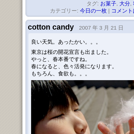
タグ:
お菓子
,
大分
,
カテゴリー:
今日の一枚
|
コメント
cotton candy
2007 年 3 月 21 日
良い天気。あったかい。。。
東京は桜の開花宣言も出ました。
やっと、春本番ですね。
春になると、色々活発になります。
もちろん、食欲も。。。