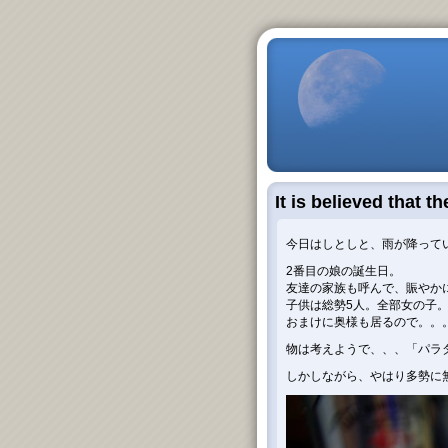
It is believed that t
今日はしとしと、雨が降って
2番目の娘の誕生日。
友達の家族も呼んで、賑やか
子供は総勢5人。全部女の子
おまけに奥様も居るので。。。
物は考えようで、、、「パラダ
しかしながら、やはり多勢に