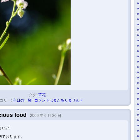
タグ:
草花
ゴリー:
今日の一枚
|
コメントはまだありません »
icious food
2009 年 6 月 20 日
いい!
来ております。