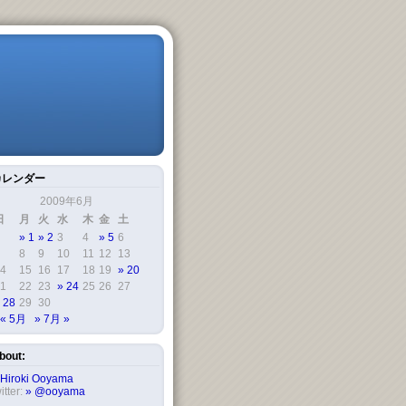
カレンダー
2009年6月
日
月
火
水
木
金
土
1
2
3
4
5
6
8
9
10
11
12
13
4
15
16
17
18
19
20
1
22
23
24
25
26
27
28
29
30
« 5月
7月 »
bout:
Hiroki Ooyama
itter:
@ooyama