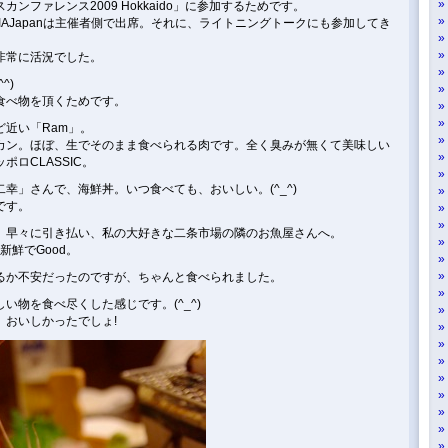
ンファレンス2009 Hokkaido」に参加するためです。
、IAJapanは主催者側で出席。それに、ライトニングトークにも参加してき
非常に活況でした。
^)
食べ物を頂くためです。
近い「Ram」。
カン。ほぼ、生でそのまま食べられる肉です。全く臭みが無くて美味しい
ロCLASSIC。
幸」さんで、海鮮丼。いつ食べても、おいしい。(^_^)
です。
、早々に引き払い、私の大好きな二条市場の隣のお魚屋さんへ。
新鮮でGood。
るか不安だったのですが、ちゃんと食べられました。
い物を食べ尽くした感じです。(^_^)
。おいしかったでしょ!