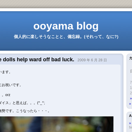
ooyama blog
個人的に楽しそうなことと、備忘録。(それって、なに?)
he dolls help ward off bad luck.
2009 年 6 月 28 日
います。
7
にお祝いです。
1
。
2
。orz
イス」と思えば。。。(^_^;
無勢です。こうなったら・・・。
A
tw