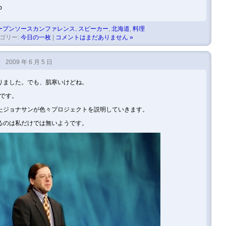
p
ープンソースカンファレンス
,
スピーカー
,
北海道
,
料理
ゴリー:
今日の一枚
|
コメントはまだありません »
2009 年 6 月 5 日
りました。でも、肌寒いけどね。
日です。
たジョナサンが色々プロジェクトを説明していきます。
るのは私だけでは無いようです。