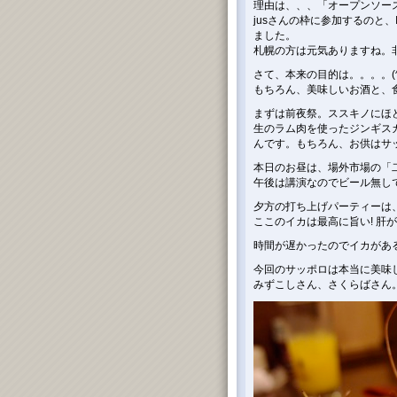
理由は、、、「オープンソースカ
jusさんの枠に参加するのと
ました。
札幌の方は元気ありますね。
さて、本来の目的は。。。。(^
もちろん、美味しいお酒と、
まずは前夜祭。ススキノにほど
生のラム肉を使ったジンギス
んです。もちろん、お供はサッポ
本日のお昼は、場外市場の「二
午後は講演なのでビール無し
夕方の打ち上げパーティーは
ここのイカは最高に旨い! 肝が
時間が遅かったのでイカがあ
今回のサッポロは本当に美味し
みずこしさん、さくらばさん