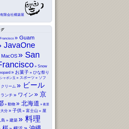
有限会社構築屋
タグ
Guam
Francisco
JavaOne
San
MacOS
Francisco
Snow
お菓子
ひな祭り
eopard
スポーツ
ソフ
シャボン玉
ビール
トクリーム
京
ワイン
ランチ
都
北海道
動物
夜景
子供
富士山
屋
大分
料理
久島
建築
桜
沖縄
横浜