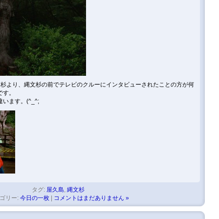
文杉より、縄文杉の前でテレビのクルーにインタビューされたことの方が何
です。
ます。(^_^;
タグ:
屋久島
,
縄文杉
ゴリー:
今日の一枚
|
コメントはまだありません »