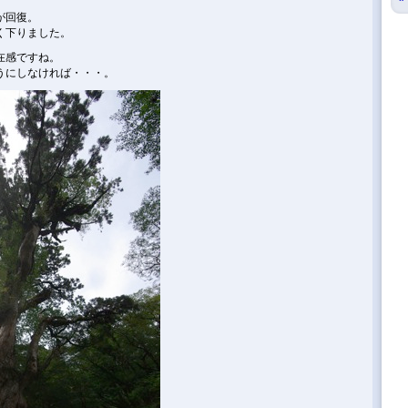
。
が回復。
く下りました。
在感ですね。
うにしなければ・・・。