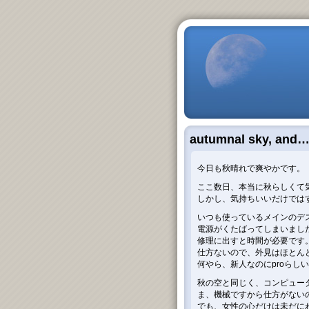
autumnal sky, and
今日も秋晴れで爽やかです。
ここ数日、本当に秋らしくて
しかし、気持ちいいだけでは
いつも使っているメインのデ
電源がくたばってしまいまし
修理に出すと時間が必要です
仕方ないので、外見はほとん
何やら、新人なのにproらし
秋の空と同じく、コンピュー
ま、機械ですから仕方がない
でも、女性の心だけは未だにわか