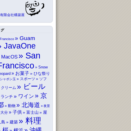
有限会社構築屋
タグ
Guam
Francisco
JavaOne
San
MacOS
Francisco
Snow
お菓子
ひな祭り
eopard
スポーツ
ソフ
シャボン玉
ビール
トクリーム
京
ワイン
ランチ
都
北海道
動物
夜景
子供
富士山
屋
大分
料理
久島
建築
桜
沖縄
横浜