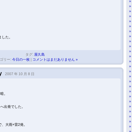
ました。
タグ:
屋久島
ゴリー:
今日の一枚
|
コメントはまだありません »
y
2007 年 10 月 8 日
っ暗。
。
口へ出発でした。
。
、大雨+雷2発。