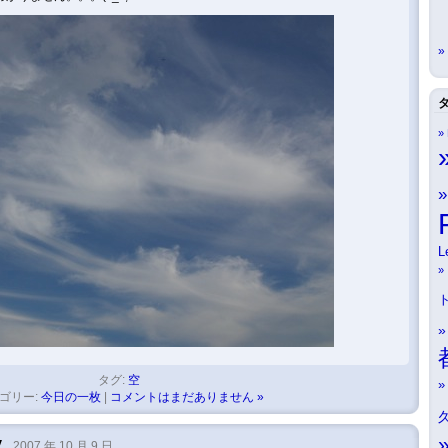
L
タグ:
空
ゴリー:
今日の一枚
|
コメントはまだありません »
y
2007 年 10 月 9 日