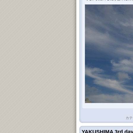
カテ
YAKUSHIMA 3rd da