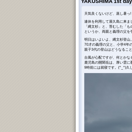
YAKUSHIMA 1st day
天気良くないけど、蒸し暑っ!
連休を利用して屋久島に来ま
「縄文杉」と、苔むした「も
というか、両親と義理の父を
明日はいよいよ、縄文杉登山
70才の義理の父と、小学4年
親子3代の登山はどうなるこ
台風が心配ですが、何とかな
鹿児島の開聞岳は、厚い雲に
9時前には就寝です。(^_^)久