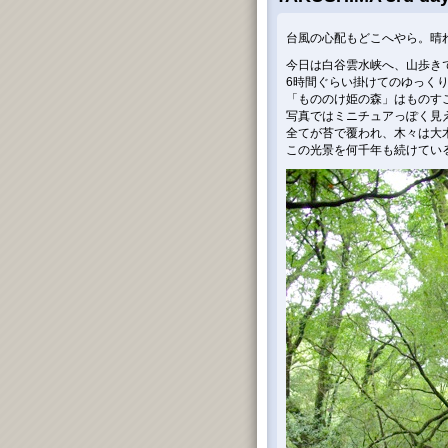
台風の心配もどこへやら。晴
今日は白谷雲水峡へ、山歩き
6時間ぐらい掛けてのゆっく
「もののけ姫の森」はものす
写真ではミニチュアっぽく見
全てが苔で覆われ、木々は大
この光景を何千年も続けてい