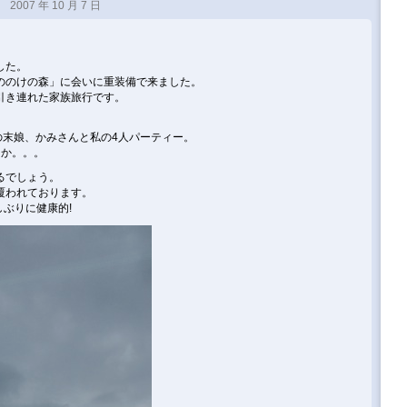
2007 年 10 月 7 日
した。
ののけの森」に会いに重装備で来ました。
引き連れた家族旅行です。
。
の末娘、かみさんと私の4人パーティー。
とか。。。
るでしょう。
覆われております。
しぶりに健康的!