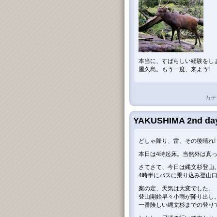
本当に、すばらしい経験をし
屋久島。もう一度、来よう!
カテ
YAKUSHIMA 2nd da
どしゃ降り、雷、その後晴れ!
本日は4時起床。当然外は真
さてさて、今日は縄文杉登山
4時半にバスに乗り込み登山
案の定、天気は大変でした。
登山開始早々小雨が降り出し
一番険しい縄文杉までの登りで