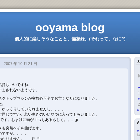
ooyama blog
個人的に楽しそうなことと、備忘録。(それって、なに?)
…
2007 年 10 月 21 日
気持ちいいですね。
すまされないようです。
1
スクトップマシンが突然心不全でお亡くなりになりました。
た。
2
。ゆっくりしていられませんし。。。。
ど同じですが、若い生きのいいやつに入ってもらいました。
いです。おまけに頭が４つもあるらしく。。。;p
A
タも突然へそを曲げます。
のですが。。。。
tw
りません。。。(^_^;