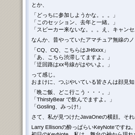
とか、
「どっちに参加しようかな。。。」
「このセッション、去年と一緒。」
「スピーカー来ないな。。。え、キャンセル?
なんか、昔やっていたアマチュア無線のノリで
「CQ、CQ、こちらはJH6xxx」
「あ、こちら渋滞してますよ。」
「迂回路はxx号線がはやいよ。」
って感じ。
おまけに、つぶやいている皆さんは顔見
「晩ご飯、どこ行こう・・・。」
「ThirstyBear で飲んでますよ。」
「Gosling、みっけ!」
さて、私が見つけたJavaOneの横顔。そ
Larry Ellisonの酔っぱらいKeyNoteですね
初日のKeyNote。私は、舞台の袖から現