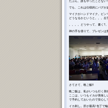
たぶん、誰もやったことないで
でも、これは仕様的にバグが
マイクがハンドマイク。ピンマ
どうなるかというと。。。左手
。。。。どうやって、書く?。。
神の手を借りて、プレゼンは無
さてさて、晩ご飯!!
晩ご飯は、私がいつも行く美
ここは、いつもイカが美味し
で予約しておいたので安心し
イカ刺し。肝が最高! 包丁で