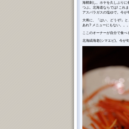
海鞘刺し。ホヤを久しぶりに
つぶ。北海道ならでは! これ
アスパラガスの塩ゆで。今が旬
大将に、「はい、どうぞ!」
あれ? メニューにもない。。
ここのオーナーが自分で食べる
北海縞海老(シマエビ)。今が