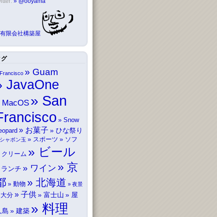
itter:
@ooyama
有限会社構築屋
タグ
Guam
Francisco
JavaOne
San
MacOS
Francisco
Snow
お菓子
ひな祭り
eopard
スポーツ
ソフ
シャボン玉
ビール
トクリーム
京
ワイン
ランチ
都
北海道
動物
夜景
子供
富士山
屋
大分
料理
久島
建築