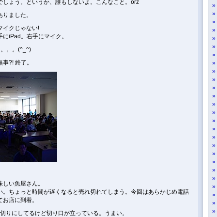
しょう。というか、誰もしないよ。こんなこと。orz
ありました。
イクじゃない!
にiPad。右手にマイク。
。。(^_^)
事?! 終了。
味しい魚屋さん。
い。ちょっと時間が遅くなると売れ切れてしまう。今回はあらかじめ電話
てお店に到着。
輪切りにしてるけど切り口が立っている。うまい。