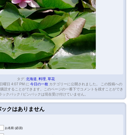
タグ:
北海道
,
料理
,
草花
 日曜日 4:07 PM に
今日の一枚
カテゴリーに公開されました。 この投稿への
購読することができます。このページの一番下でコメントを残すことができ
ラックバック / ピンバックは現在受け付けていません。
クバックはありません
お名前 (必須)