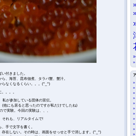
ぱい付きました。
から、海苔、昆布佃煮、タラバ蟹、蟹汁。
らなくなるくらい。。。(^_^)
に。。。。
で、私が参加している団体の宣伝。
た。(他にも居ると思ったのですが私だけでしたね)
ンなので実験。今回の実験は、、、
ン。それも、リアルタイムで!
ら、手で文字を書く。
存在しない。その時は、画面をせっせと手で消します。(^_^)