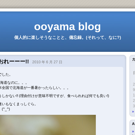
ooyama blog
個人的に楽しそうなことと、備忘録。(それって、なに?)
おれーーー!!
2010 年 6 月 27 日
でした。
北海道なのに。。。
2
本全国で北海道が一番暑かったらしい。。。
9
1
しかない!! (理由付けが意味不明ですが、食べられれば何でも良い!)
2
迷いもなくまっしぐら。
3
^_^)
A