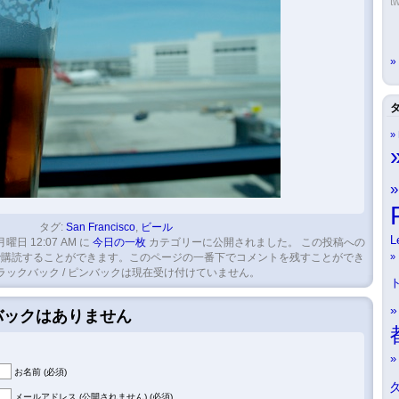
tw
タグ:
San Francisco
,
ビール
L
月曜日 12:07 AM に
今日の一枚
カテゴリーに公開されました。 この投稿への
購読することができます。このページの一番下でコメントを残すことができ
ラックバック / ピンバックは現在受け付けていません。
クバックはありません
お名前 (必須)
メールアドレス (公開されません) (必須)