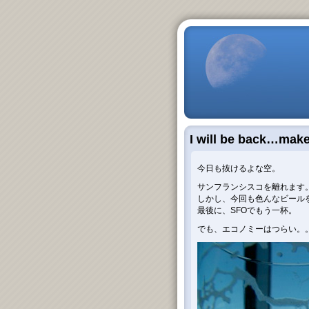
I will be back…mak
今日も抜けるよな空。
サンフランシスコを離れます
しかし、今回も色んなビール
最後に、SFOでもう一杯。
でも、エコノミーはつらい。。。