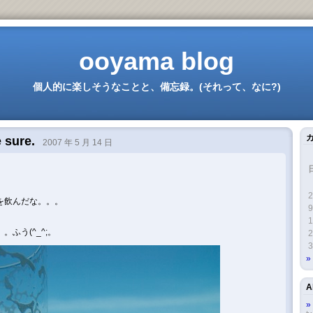
ooyama blog
個人的に楽しそうなことと、備忘録。(それって、なに?)
e sure.
2007 年 5 月 14 日
。
2
を飲んだな。。。
9
1
ふう(^_^;。
2
3
A