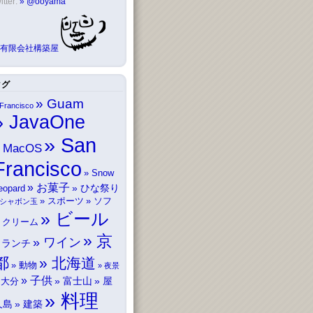
itter:
@ooyama
有限会社構築屋
タグ
Guam
Francisco
JavaOne
San
MacOS
Francisco
Snow
お菓子
ひな祭り
eopard
スポーツ
ソフ
シャボン玉
ビール
トクリーム
京
ワイン
ランチ
都
北海道
動物
夜景
子供
富士山
屋
大分
料理
久島
建築