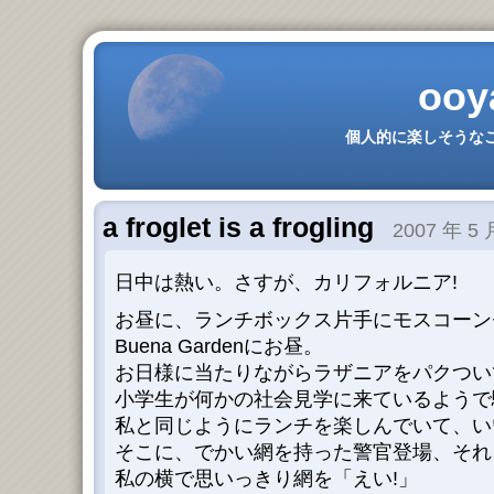
ooy
個人的に楽しそうなこ
a froglet is a frogling
2007 年 5 
日中は熱い。さすが、カリフォルニア!
お昼に、ランチボックス片手にモスコーンセン
Buena Gardenにお昼。
お日様に当たりながらラザニアをパクつい
小学生が何かの社会見学に来ているようで
私と同じようにランチを楽しんでいて、い
そこに、でかい網を持った警官登場、それ
私の横で思いっきり網を「えい!」