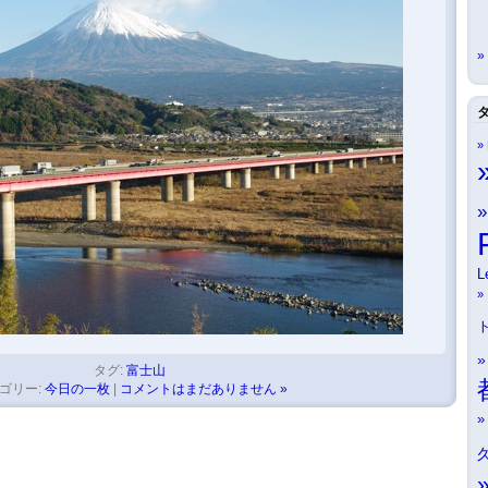
L
タグ:
富士山
ゴリー:
今日の一枚
|
コメントはまだありません »