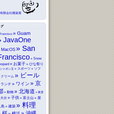
有限会社構築屋
タグ
Guam
Francisco
JavaOne
San
MacOS
Francisco
Snow
お菓子
ひな祭り
eopard
スポーツ
ソフ
シャボン玉
ビール
トクリーム
京
ワイン
ランチ
都
北海道
動物
夜景
子供
富士山
屋
大分
料理
久島
建築
桜
沖縄
横浜