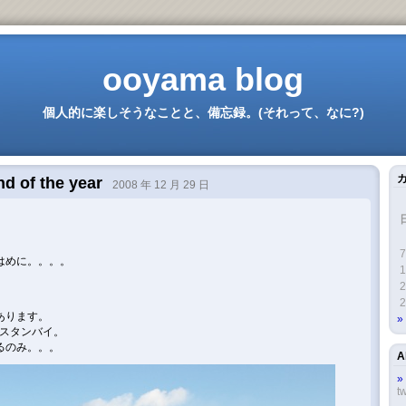
ooyama blog
個人的に楽しそうなことと、備忘録。(それって、なに?)
nd of the year
2008 年 12 月 29 日
7
はめに。。。。
1
2
2
あります。
てスタンバイ。
るのみ。。。
A
tw