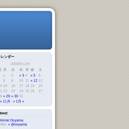
カレンダー
2008年12月
日
月
火
水
木
金
土
1
2
3
4
5
6
8
9
10
11
12
13
4
15
16
17
18
19
20
1
22
23
24
25
26
27
8
29
30
31
« 11月
1月 »
bout:
Hiroki Ooyama
itter:
@ooyama