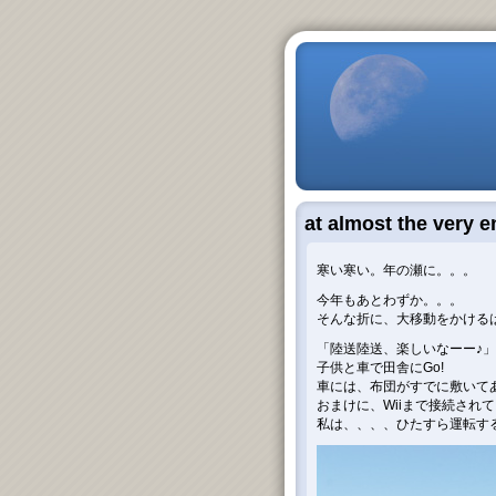
at almost the very e
寒い寒い。年の瀬に。。。
今年もあとわずか。。。
そんな折に、大移動をかける
「陸送陸送、楽しいなーー♪」
子供と車で田舎にGo!
車には、布団がすでに敷いて
おまけに、Wiiまで接続され
私は、、、、ひたすら運転す