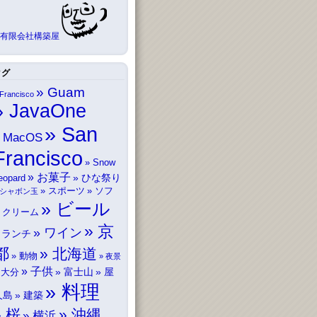
有限会社構築屋
タグ
Guam
Francisco
JavaOne
San
MacOS
Francisco
Snow
お菓子
ひな祭り
eopard
スポーツ
ソフ
シャボン玉
ビール
トクリーム
京
ワイン
ランチ
都
北海道
動物
夜景
子供
富士山
屋
大分
料理
久島
建築
桜
沖縄
横浜