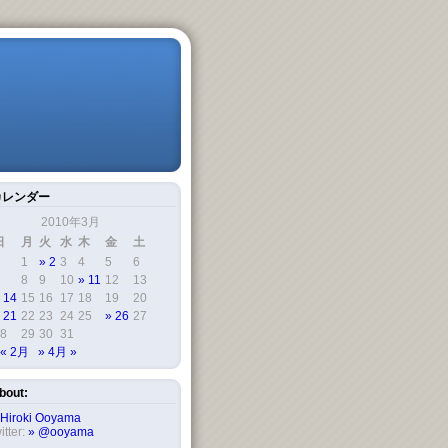
カレンダー
2010年3月
日
月
火
水
木
金
土
1
2
3
4
5
6
8
9
10
11
12
13
14
15
16
17
18
19
20
21
22
23
24
25
26
27
8
29
30
31
« 2月
4月 »
bout:
Hiroki Ooyama
itter:
@ooyama