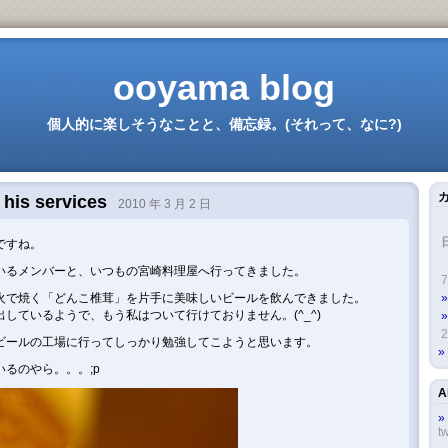
ooyama blog
個人的に楽しそうなことと、備忘録。(それって、なに?)
his services
2010 年 3 月 2 日
ですね。
いるメンバーと、いつもの宮崎料理屋へ行ってきました。
7
火で焼く「どんこ椎茸」を片手に美味しいビールを飲んできました。
しているようで、もう私はついて行けておりません。(^_^)
2
ビールの工場に行ってしっかり勉強してこようと思います。
るのやら。。。;p
A
tw