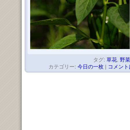
タグ:
草花
,
野
カテゴリー:
今日の一枚
|
コメント