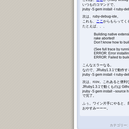
いつものコマンドで、
jruby -S gem install -l ruby-
次は、ruby-debug-ide。
これも、
ここ
からもらってく
たとえば、、、
Building native extens
rake aborted!
Don’t know how to buil
(See full trace by runn
ERROR: Error installi
ERROR: Failed to buil
こんなエラーなる。
なので、JRuby1.3.1で動作する 
jruby -S gem install -l ruby-d
次は、rcov。これあると便利な
JRuby1.3.1で動くものは Gi
jruby -S gem install –source h
で完了。
ふぅ。ワイン片手にやると、良い
おやすみーーー。
カテゴリー: