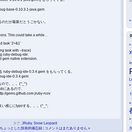
tw
debug-base-0.10.3.1-java.gem
るのだが最新だとうごかない。
ions. This could take a while…
d task ‘2>&1’
ing task with –trace)
ng ruby-debug-ide:
d gem native extension.
ruby-debug-ide-0.3.4.gem をもらってくる。
ebug-ide-0.3.4.gem
L
ので。。。(^_^)
thubにあるので、
ttp://gems.github.com jruby-rcov
感じにtypoする。。。(^_^;
タグ:
JRuby
,
Snow Leopard
ちょっとした技術的備忘録
|
コメントはまだありません »