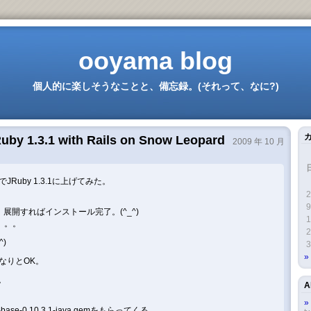
ooyama blog
個人的に楽しそうなことと、備忘録。(それって、なに?)
JRuby 1.3.1 with Rails on Snow Leopard
2009 年 10 月
JRuby 1.3.1に上げてみた。
2
9
展開すればインストール完了。(^_^)
1
。。。
2
)
3
んなりとOK。
。
A
-base-0.10.3.1-java.gemをもらってくる。