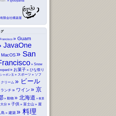
itter:
@ooyama
有限会社構築屋
タグ
Guam
Francisco
JavaOne
San
MacOS
Francisco
Snow
お菓子
ひな祭り
eopard
スポーツ
ソフ
シャボン玉
ビール
トクリーム
京
ワイン
ランチ
都
北海道
動物
夜景
子供
富士山
屋
大分
料理
久島
建築