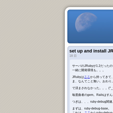
set up and install 
18 日
サーバのJRubyが1.2だったので
一緒に開発環境も。。。
JRubyは
ここ
から持ってきて、
ま、なんてこと無い。おわり
で済まされなかった。。。(^_^
毎度曲者のgem。Railsはす
つぎは、、、ruby-debug関連
まずは、ruby-debug-base。
これは、
ここ
からruby-debug