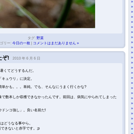
タグ:
野菜
ゴリー:
今日の一枚
|
コメントはまだありません »
ぞ!
2010 年 6 月 6 日
に暑くてどうするんだ。
「キュウリ」に決定。
簡単かも。。。単純。でも、そんなにうまく行くかな?
株で数本しか収穫できなかったんです。前回は、病気にやられてしまった
ウドンコ強し」。良い名前だ!
株はどうなる事やら。
穫できないと赤字です。;p