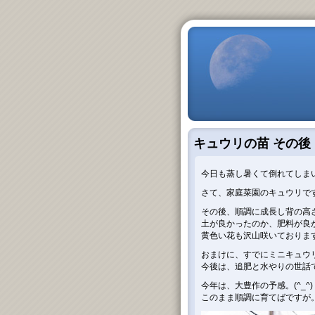
キュウリの苗 その後
今日も蒸し暑くて倒れてしま
さて、家庭菜園のキュウリで
その後、順調に成長し背の高
土が良かったのか、肥料が良
黄色い花も沢山咲いておりま
おまけに、すでにミニキュウ
今後は、追肥と水やりの世
今年は、大豊作の予感。(^_^)
このまま順調に育てばですが。