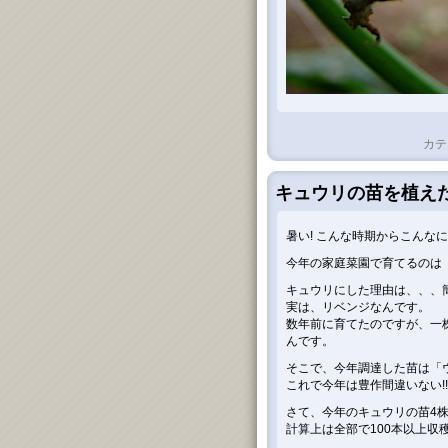
カテ
キュウリの苗を植えた
暑い! こんな時期からこんな
今年の家庭菜園で育てるのは
キュウリにした理由は、、、
実は、リベンジなんです。
数年前に育てたのですが、一
んです。
そこで、今年調達した苗は「
これで今年は豊作間違いない!!
さて、今年のキュウリの苗4
計算上は全部で100本以上収