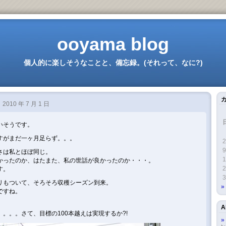
ooyama blog
個人的に楽しそうなことと、備忘録。(それって、なに?)
2010 年 7 月 1 日
いそうです。
すがまだ一ヶ月足らず。。。
2
9
さは私とほぼ同じ。
1
かったのか、はたまた、私の世話が良かったのか・・・。
2
す。
3
リもついて、そろそろ収穫シーズン到来。
話ですね。
A
。。。さて、目標の100本越えは実現するか?!