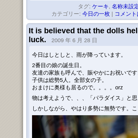
タグ:
ケーキ
,
名称未設
カテゴリー:
今日の一枚
|
コメント
It is believed that the dolls h
luck.
2009 年 6 月 28 日
今日はしとしと、雨が降っています。
2番目の娘の誕生日。
友達の家族も呼んで、賑やかにお祝いです
子供は総勢5人。全部女の子。
おまけに奥様も居るので。。。。orz
物は考えようで、、、「パラダイス」と思えば
しかしながら、やはり多勢に無勢です。こ