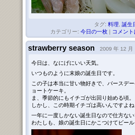
タグ:
料理
,
誕生
カテゴリー:
今日の一枚
|
コメント
strawberry season
2009 年 12 月 
今日は、なにげにいい天気。
いつものように末娘の誕生日です。
この子は本当に甘い物好きで、バースデー
ョートケーキ。
ま、季節的にもイチゴが出回り始める頃。
しかし、この時期イチゴは高いんですよね
一年に一度しかない誕生日なので仕方ない
わたしも、娘の誕生日にかこつけてビールを飲