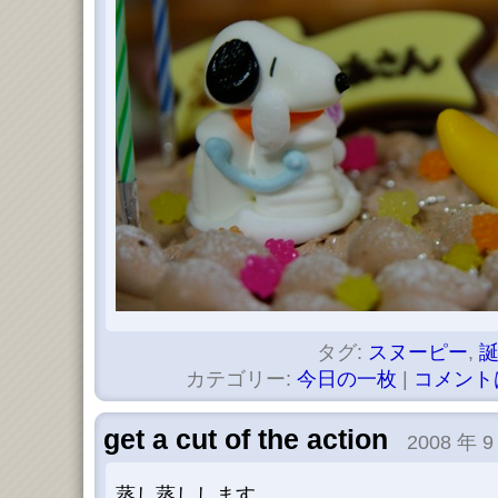
タグ:
スヌーピー
,
カテゴリー:
今日の一枚
|
コメント
get a cut of the action
2008 年 9
蒸し蒸しします。