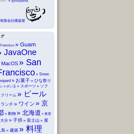
itter:
@ooyama
有限会社構築屋
タグ
Guam
Francisco
JavaOne
San
MacOS
Francisco
Snow
お菓子
ひな祭り
eopard
スポーツ
ソフ
シャボン玉
ビール
トクリーム
京
ワイン
ランチ
都
北海道
動物
夜景
子供
富士山
屋
大分
料理
久島
建築