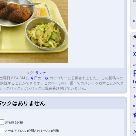
tw
タグ:
ランチ
 土曜日 8:04 AM に
今日の一枚
カテゴリーに公開されました。 この投稿への
L
購読することができます。このページの一番下でコメントを残すことができ
ラックバック / ピンバックは現在受け付けていません。
クバックはありません
お名前 (必須)
メールアドレス (公開されません) (必須)