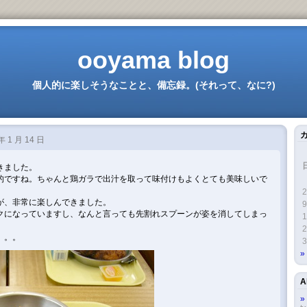
ooyama blog
個人的に楽しそうなことと、備忘録。(それって、なに?)
年 1 月 14 日
きました。
的ですね。ちゃんと鶏ガラで出汁を取って味付けもよくとても美味しいで
2
が、非常に楽しんできました。
9
クになっていますし、なんと言っても先割れスプーンが姿を消してしまっ
1
2
。。。
3
A