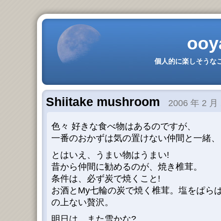
ooy
個人的に楽しそうなこ
Shiitake mushroom
2006 年 2 月 
色々 好きな食べ物はあるのですが、
一番のおかずは気の置けない仲間と一緒、
とはいえ、うまい物はうまい!
昔から仲間に勧めるのが、焼き椎茸。
条件は、必ず炭で焼くこと!
お酒とMy七輪の炭で焼く椎茸。塩をぱら
の上ない贅沢。
明日は、また雪かな?