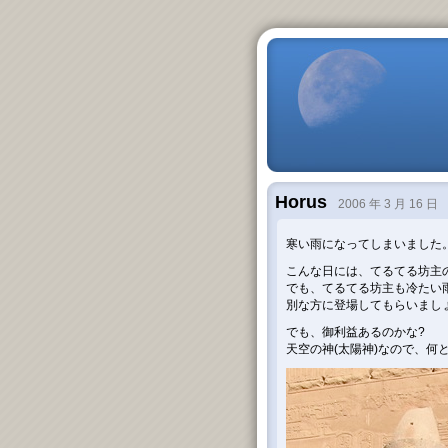
Horus
2006 年 3 月 16 日
寒い雨になってしまいました
こんな日には、てるてる坊主
でも、てるてる坊主も冷たい
別な方に登場してもらいまし
でも、御利益あるのかな?
天空の神(太陽神)なので、何