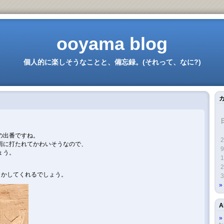
ooyama blog
個人的に楽しそうなことと、備忘録。(それって、なに?)
。
の出番ですね。
2
雨に打たれてかわいそうなので、
9
ょう。
1
2
とかしてくれるでしょう。
3
A