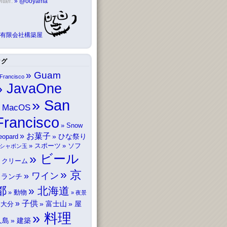
itter:
@ooyama
有限会社構築屋
タグ
Guam
Francisco
JavaOne
San
MacOS
Francisco
Snow
お菓子
ひな祭り
eopard
スポーツ
ソフ
シャボン玉
ビール
トクリーム
京
ワイン
ランチ
都
北海道
動物
夜景
子供
富士山
屋
大分
料理
久島
建築