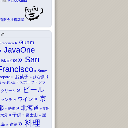
itter:
@ooyama
有限会社構築屋
タグ
Guam
Francisco
JavaOne
San
MacOS
Francisco
Snow
お菓子
ひな祭り
eopard
スポーツ
ソフ
シャボン玉
ビール
トクリーム
京
ワイン
ランチ
都
北海道
動物
夜景
子供
富士山
屋
大分
料理
久島
建築