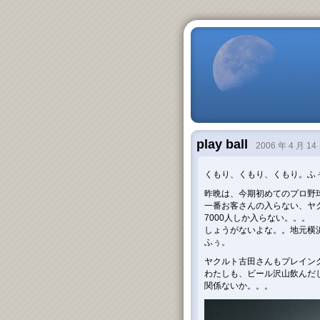
play ball
2006 年 4 月 14
くもり、くもり、くもり。ふ
昨晩は、今期初めてのプロ野
一番お客さんの入らない、ヤ
7000人しか入らない。。。
しょうがないよな。。地元横
ふぅ。
ヤクルト古田さんもプレイン
わたしも、ビール沢山飲んだ
関係ないか。。。