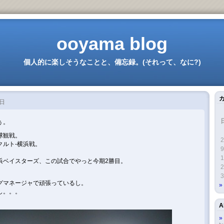
ooyama blog
個人的に楽しそうなことと、備忘録。(それって、なに?)
 日
ぅ。
球観戦。
2
クルト-横浜戦。
9
1
浜ベイスターズ、この試合でやっと今期2勝目。
2
3
グマネージャで頑張っているし。
し。。。
A