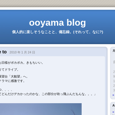
ooyama blog
個人的に楽しそうなことと、備忘録。(それって、なに?)
e to
2010 年 1 月 24 日
お日様がポカポカ。きもちいい。
りてドライブ。
2
展望台「大観望」へ。
9
ノラマに感激です。
1
。
2
つ、、、、
3
てどんだけデカかったのかな、この部分が吹っ飛ぶんだもんな。。。」
A