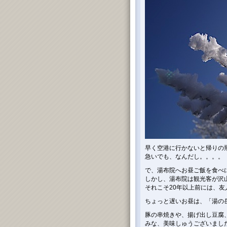
早く空港に行かないと帰りの
急いでも、なんだし。。。。
で、湯布院へお昼ご飯を食べ
しかし、湯布院は観光客が沢山
それこそ20年以上前には、
ちょっと遅いお昼は、「湯の
豚の串焼きや、揚げ出し豆腐
みな、美味しゅうございました。