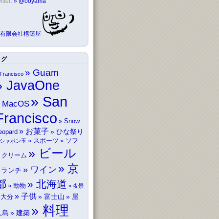
itter:
@ooyama
有限会社構築屋
タグ
Guam
Francisco
JavaOne
San
MacOS
Francisco
Snow
お菓子
ひな祭り
eopard
スポーツ
ソフ
シャボン玉
ビール
トクリーム
京
ワイン
ランチ
都
北海道
動物
夜景
子供
富士山
屋
大分
料理
久島
建築