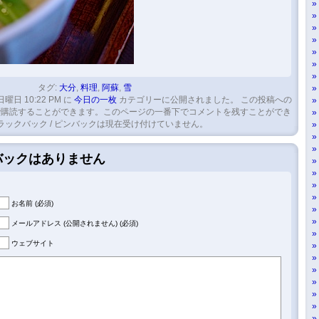
タグ:
大分
,
料理
,
阿蘇
,
雪
日曜日 10:22 PM に
今日の一枚
カテゴリーに公開されました。 この投稿への
購読することができます。このページの一番下でコメントを残すことができ
ラックバック / ピンバックは現在受け付けていません。
クバックはありません
お名前 (必須)
メールアドレス (公開されません) (必須)
ウェブサイト