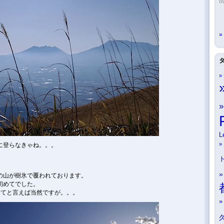
tw
L
に登らなきゃね。。。
の山が樹氷で覆われております。
初めてでした。
めてと言えば当然ですが。。。