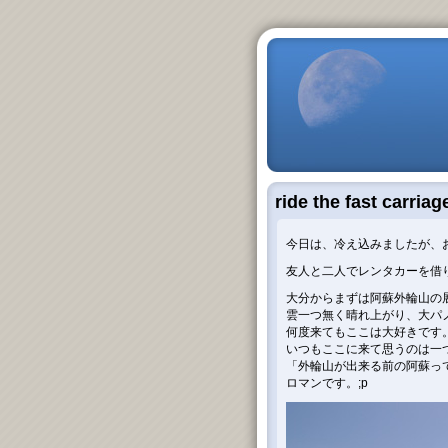
ride the fast carriag
今日は、冷え込みましたが、
友人と二人でレンタカーを借
大分からまずは阿蘇外輪山の
雲一つ無く晴れ上がり、大パ
何度来てもここは大好きです
いつもここに来て思うのは一
「外輪山が出来る前の阿蘇っ
ロマンです。;p