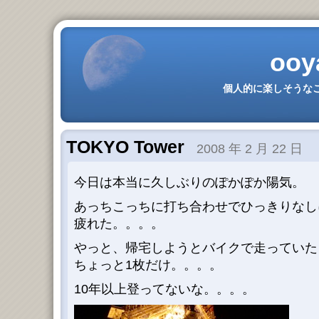
ooy
個人的に楽しそうなこ
TOKYO Tower
2008 年 2 月 22 日
今日は本当に久しぶりのぽかぽか陽気。
あっちこっちに打ち合わせでひっきりなし
疲れた。。。。
やっと、帰宅しようとバイクで走っていた
ちょっと1枚だけ。。。。
10年以上登ってないな。。。。