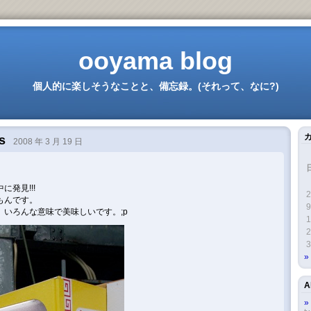
ooyama blog
個人的に楽しそうなことと、備忘録。(それって、なに?)
ds
2008 年 3 月 19 日
発見!!!
2
もんです。
9
いろんな意味で美味しいです。;p
1
2
3
A