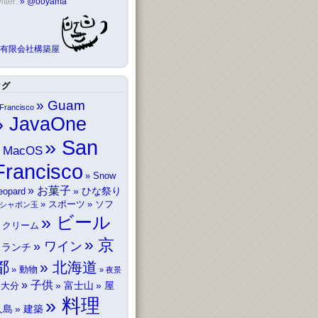
itter:
@ooyama
有限会社構築屋
タグ
Guam
Francisco
JavaOne
San
MacOS
Francisco
Snow
お菓子
ひな祭り
eopard
スポーツ
ソフ
シャボン玉
ビール
トクリーム
京
ワイン
ランチ
都
北海道
動物
夜景
子供
富士山
屋
大分
料理
久島
建築