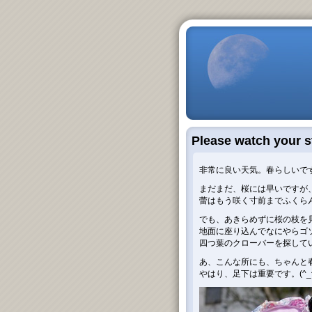
Please watch your s
非常に良い天気。春らしいで
まだまだ、桜には早いですが
蕾はもう咲く寸前までふくら
でも、あきらめずに桜の枝を
地面に座り込んでなにやらゴ
四つ葉のクローバーを探して
あ、こんな所にも、ちゃんと
やはり、足下は重要です。(^_^