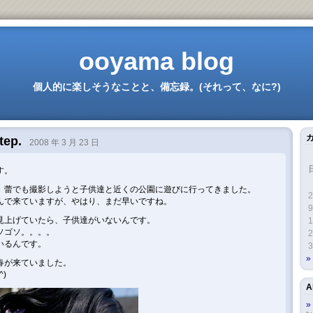
ooyama blog
個人的に楽しそうなことと、備忘録。(それって、なに?)
tep.
2008 年 3 月 23 日
す。
、蕾でも撮影しようと子供達と近くの公園に遊びに行ってきました。
2
んで来ていますが、やはり、まだ早いですね。
9
見上げていたら、子供達がいないんです。
1
ソゴソ。。。。
2
いるんです。
3
春が来ていました。
)
A