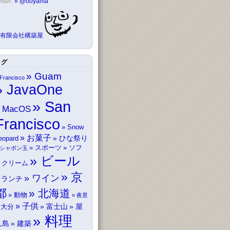
itter:
@ooyama
有限会社構築屋
タグ
Guam
Francisco
JavaOne
San
MacOS
Francisco
Snow
お菓子
ひな祭り
eopard
スポーツ
ソフ
シャボン玉
ビール
トクリーム
京
ワイン
ランチ
都
北海道
動物
夜景
子供
富士山
屋
大分
料理
久島
建築