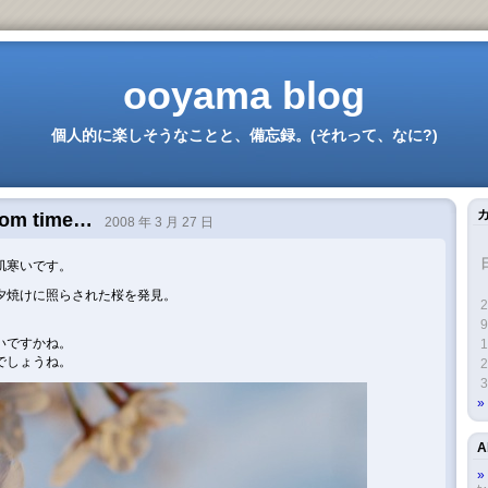
ooyama blog
個人的に楽しそうなことと、備忘録。(それって、なに?)
ssom time…
2008 年 3 月 27 日
肌寒いです。
夕焼けに照らされた桜を発見。
2
9
いですかね。
1
でしょうね。
2
3
A