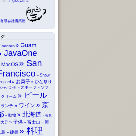
itter:
@ooyama
有限会社構築屋
タグ
Guam
Francisco
JavaOne
San
MacOS
Francisco
Snow
お菓子
ひな祭り
eopard
スポーツ
ソフ
シャボン玉
ビール
トクリーム
京
ワイン
ランチ
都
北海道
動物
夜景
子供
富士山
屋
大分
料理
久島
建築