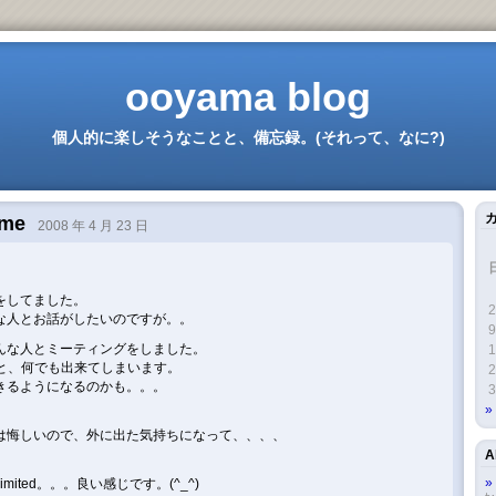
ooyama blog
個人的に楽しそうなことと、備忘録。(それって、なに?)
ome
2008 年 4 月 23 日
をしてました。
2
な人とお話がしたいのですが。。
9
んな人とミーティングをしました。
1
ていると、何でも出来てしまいます。
2
きるようになるのかも。。。
3
は悔しいので、外に出た気持ちになって、、、、
A
 Limited。。。良い感じです。(^_^)