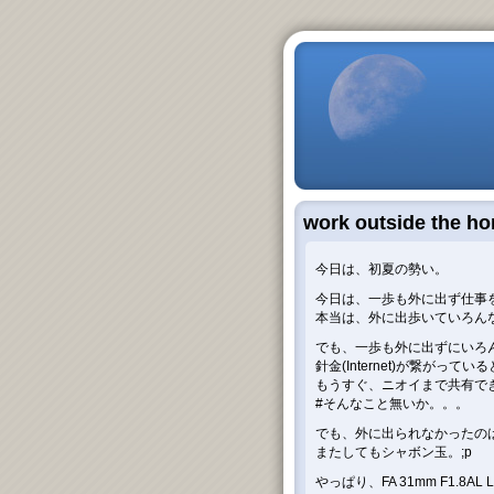
work outside the h
今日は、初夏の勢い。
今日は、一歩も外に出ず仕事
本当は、外に出歩いていろん
でも、一歩も外に出ずにいろ
針金(Internet)が繋がっ
もうすぐ、ニオイまで共有で
#そんなこと無いか。。。
でも、外に出られなかったの
またしてもシャボン玉。;p
やっぱり、FA 31mm F1.8AL