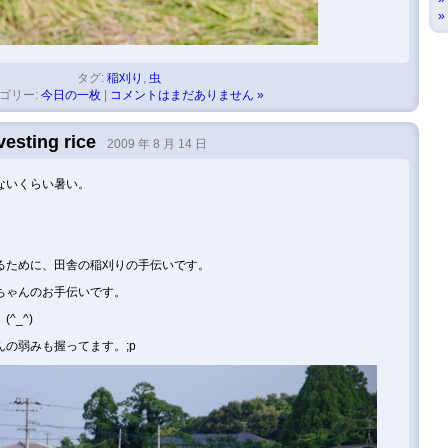
タグ:
稲刈り
,
虫
ゴリー:
今日の一枚
|
コメントはまだありません »
vesting rice
2009 年 8 月 14 日
ないくらい暑い。
るために、田舎の稲刈りの手伝いです。
ちゃんのお手伝いです。
^_^)
の弱みも握ってます。;p