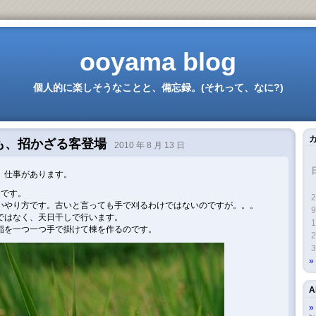
ooyama blog
個人的に楽しそうなことと、備忘録。(それって、なに?)
も、招かざる客登場
2010 年 8 月 13 日
、仕事があります。
りです。
2
いやり方です。古いと言っても手で刈るわけではないのですが。。。
9
ではなく、天日干しで行います。
1
稲を一つ一つ手で掛けて棟を作るのです。
2
3
A