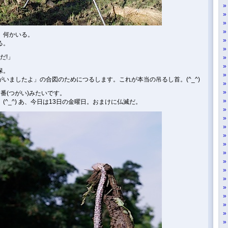
、何かいる。
る。
だ!」
保。
いましたよ」の合図のためにつるします。これが本当の吊るし首。(^_^)
番(つがい)みたいです。
^_^) あ、今日は13日の金曜日。おまけに仏滅だ。