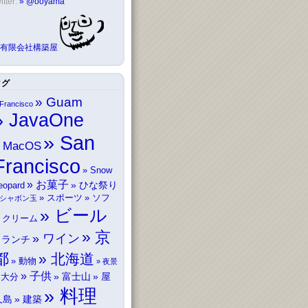
itter:
@ooyama
有限会社構築屋
タグ
Guam
Francisco
JavaOne
San
MacOS
Francisco
Snow
お菓子
ひな祭り
eopard
スポーツ
ソフ
シャボン玉
ビール
トクリーム
京
ワイン
ランチ
都
北海道
動物
夜景
子供
富士山
屋
大分
料理
久島
建築