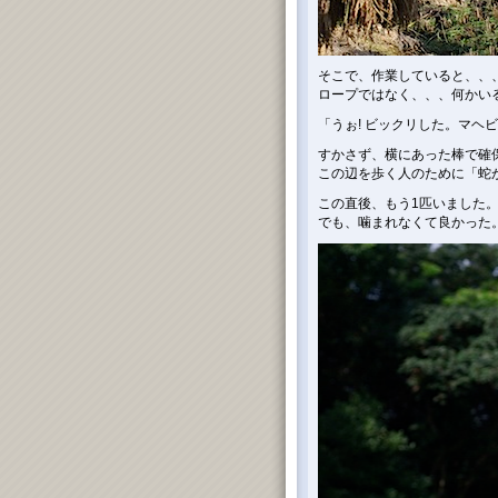
そこで、作業していると、、
ロープではなく、、、何かい
「うぉ! ビックリした。マヘビ
すかさず、横にあった棒で確
この辺を歩く人のために「蛇が
この直後、もう1匹いました。
でも、噛まれなくて良かった。(