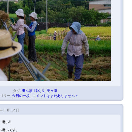
タグ:
田んぼ
,
稲刈り
,
美々津
ゴリー:
今日の一枚
|
コメントはまだありません »
年 8 月 12 日
暑い!!
い暑いです。