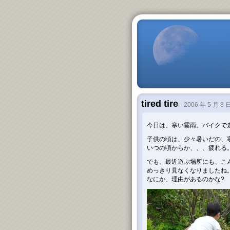
tired tire
2006 年 5 月 8 
今日は、寒い霧雨。バイクで
子供の頃は、少々暑いだの、
いつの頃からか、、、疲れる
でも、最近遊ぶ場所にも、こ
めっきり見なくなりましたね
なにか、理由があるのかな?