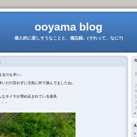
ooyama blog
個人的に楽しそうなことと、備忘録。(それって、なに?)
日
走るのも辛い。
寒いだの言わずに元気に外で遊んでましたね。
2
。。。
9
んなタイヤが埋め込まれている遊具、
1
。。。
2
3
A