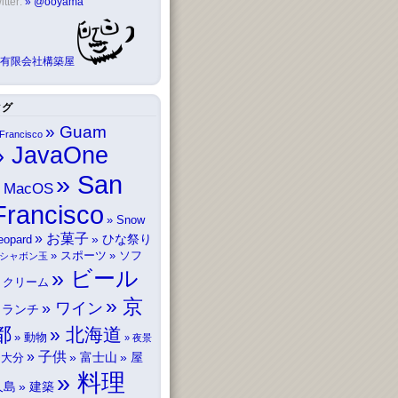
itter:
@ooyama
有限会社構築屋
タグ
Guam
Francisco
JavaOne
San
MacOS
Francisco
Snow
お菓子
ひな祭り
eopard
スポーツ
ソフ
シャボン玉
ビール
トクリーム
京
ワイン
ランチ
都
北海道
動物
夜景
子供
富士山
屋
大分
料理
久島
建築