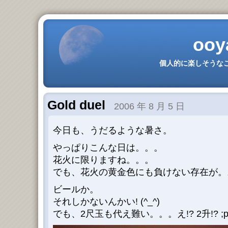
ooy
個人的に楽しそうなこ
Gold duel
2006 年 8 月 5 日
今日も、うだるような暑さ。
やっぱりこんな日は。。。
花火に限りますね。。。
でも、花火の黄金色にも負けない存在が。
ビールか。
それしかないんかい! (^_^)
でも、2尺玉も代え難い。。。え!? 2升!? ;