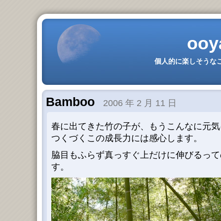
ooy
個人的に楽しそうなこ
Bamboo
2006 年 2 月 11 日
春に出てきた竹の子が、もうこんなに元気
つくづくこの成長力には感心します。
脇目もふらず真っすぐ上だけに伸びるって
す。